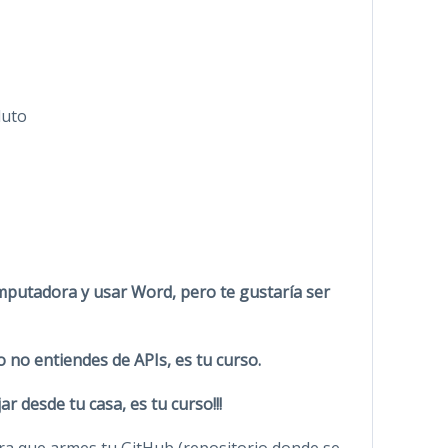
luto
omputadora y usar Word, pero te gustaría ser
o no entiendes de APIs, es tu curso.
r desde tu casa, es tu curso!!!
ra que armes tu GitHub (repositorio donde se