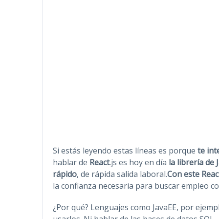
Si estás leyendo estas líneas es porque
te int
hablar de
React
.js es hoy en día
la librería de
rápido
, de rápida salida laboral.
Con este Reac
la confianza necesaria para buscar empleo 
¿Por qué? Lenguajes como JavaEE, por ejemp
usarlos. Ni hablar de las bases de datos SQL.