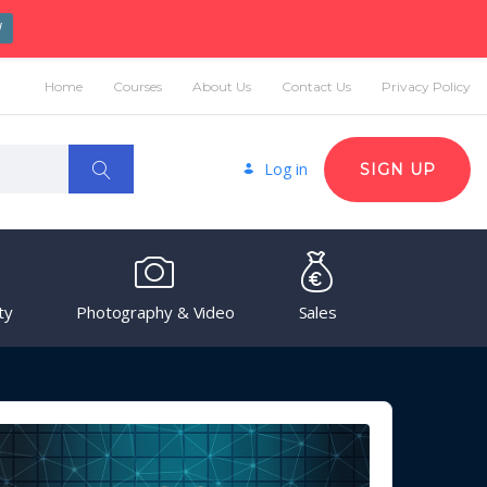
W
Home
Courses
About Us
Contact Us
Privacy Policy
Log in
SIGN UP
ty
Photography & Video
Sales