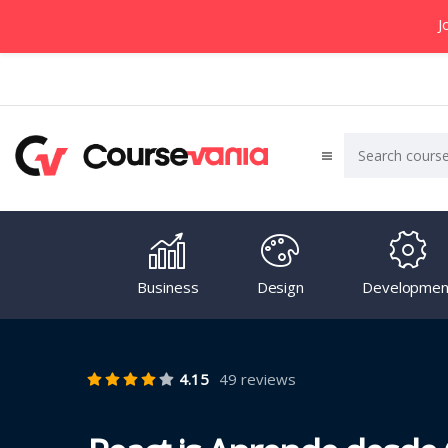
J
Business
Design
Developmen
4.15
49 reviews