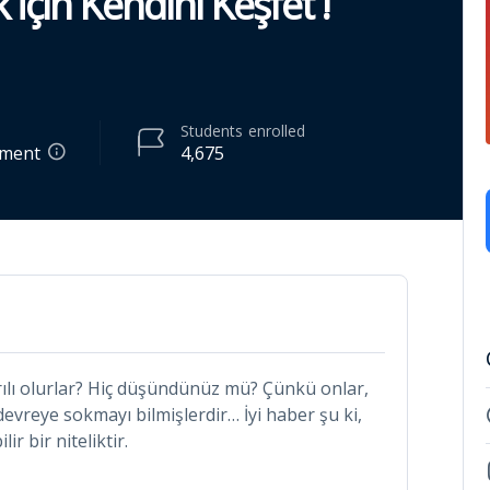
çin Kendini Keşfet !
Students
enrolled
pment
4,675
ılı olurlar? Hiç düşündünüz mü? Çünkü onlar,
devreye sokmayı bilmişlerdir… İyi haber şu ki,
ir bir niteliktir.