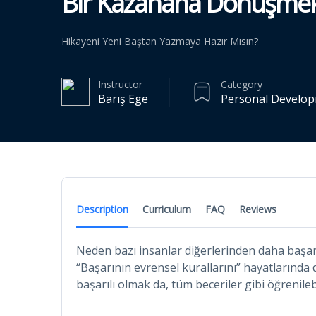
Bir Kazanana Dönüşmek İ
Hikayeni Yeni Baştan Yazmaya Hazır Mısın?
Instructor
Category
Barış Ege
Personal Develo
Description
Curriculum
FAQ
Reviews
Neden bazı insanlar diğerlerinden daha başar
“Başarının evrensel kurallarını” hayatlarında 
başarılı olmak da, tüm beceriler gibi öğrenilebil