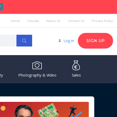
W
Home
Courses
About Us
Contact Us
Privacy Policy
Log in
SIGN UP
ty
Photography & Video
Sales